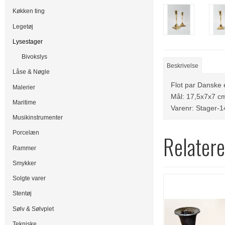
Køkken ting
Legetøj
Lysestager
Bivokslys
Beskrivelse
Låse & Nøgle
Flot par Danske e
Malerier
Mål: 17,5x7x7 cm
Maritime
Varenr: Stager-1
Musikinstrumenter
Porcelæn
Relatere
Rammer
Smykker
Solgte varer
Stentøj
Sølv & Sølvplet
Tekniske