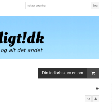
Søg
Din indkøbskurv er tom