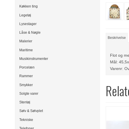
Køkken ting
Legetøj
Lysestager
Låse & Nøgle
Beskrivelse
Malerier
Maritime
Flot og me
Musikinstrumenter
Mål: 45,5x
Porcelæn
Varenr: Ov
Rammer
Relat
Smykker
Solgte varer
Stentøj
Sølv & Sølvplet
Tekniske
Telefoner