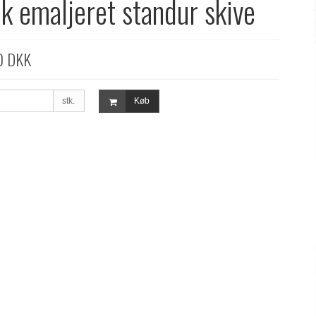
ik emaljeret standur skive
0 DKK
stk.
Køb