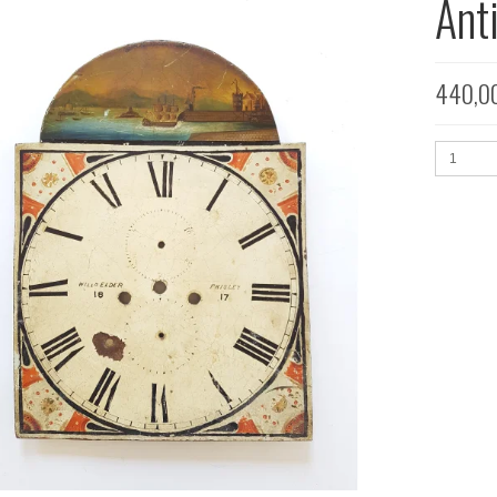
Ant
440,0