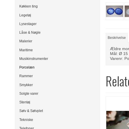
Køkken ting
Legetøj
Lysestager
Låse & Nøgle
Beskrivelse
Malerier
Ældre mors
Maritime
Mål: Ø 15 
Varenr: P
Musikinstrumenter
Porcelæn
Relat
Rammer
Smykker
Solgte varer
Stentøj
Sølv & Sølvplet
Tekniske
Telefoner