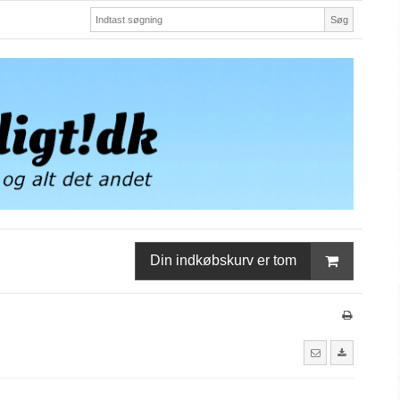
Søg
Din indkøbskurv er tom