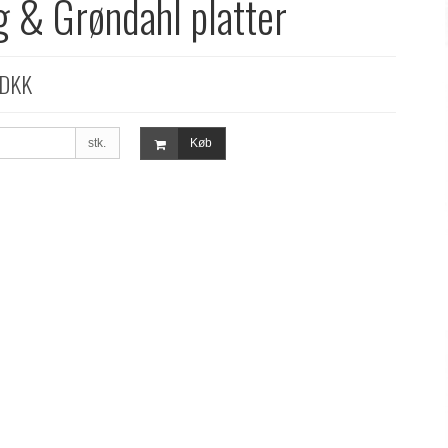
g & Grøndahl platter
 DKK
stk.
Køb